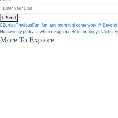
Send
Zurück
Previous
Fun, fun, and more fun! come work @ Beyond
Next
weekly podcast: when design meets technology
Nächster
More To Explore