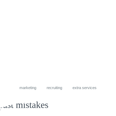
marketing
recruiting
extra services
past mistakes