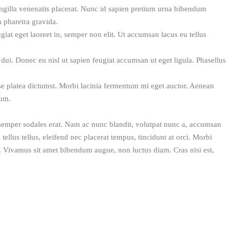
ringilla venenatis placerat. Nunc id sapien pretium urna bibendum
 pharetra gravida.
ugiat eget laoreet in, semper non elit. Ut accumsan lacus eu tellus
dui. Donec eu nisl ut sapien feugiat accumsan ut eget ligula. Phasellus
se platea dictumst. Morbi lacinia fermentum mi eget auctor. Aenean
ium.
, semper sodales erat. Nam ac nunc blandit, volutpat nunc a, accumsan
ellus tellus, eleifend nec placerat tempus, tincidunt at orci. Morbi
r. Vivamus sit amet bibendum augue, non luctus diam. Cras nisi est,