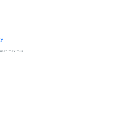
gy
cumsan maximus.