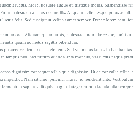
 suscipit luctus. Morbi posuere augue eu tristique mollis. Suspendisse f
 Proin malesuada a lacus nec mollis. Aliquam pellentesque purus ac nibh
ut luctus felis. Sed suscipit ut velit sit amet semper. Donec lorem sem, fe
ementum orci. Aliquam quam turpis, malesuada non ultrices ac, mollis ut 
venenatis ipsum ac metus sagittis bibendum.
 posuere vehicula risus a eleifend. Sed vel metus lacus. In hac habitas
, in tempus nisl. Sed rutrum elit non ante rhoncus, vel luctus neque pret
cenas dignissim consequat tellus quis dignissim. Ut ac convallis tellus
a imperdiet. Nam sit amet pulvinar massa, id hendrerit ante. Vestibulum t
ac fermentum sapien velit quis magna. Integer rutrum lacinia ullamcorpe