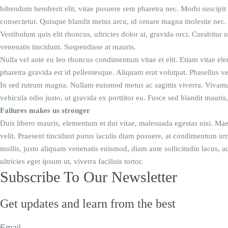
bibendum hendrerit elit, vitae posuere sem pharetra nec. Morbi suscipit
consectetur. Quisque blandit metus arcu, id ornare magna molestie nec.
Vestibulum quis elit rhoncus, ultricies dolor at, gravida orci. Curabitur 
venenatis tincidunt. Suspendisse at mauris.
Nulla vel ante eu leo rhoncus condimentum vitae et elit. Etiam vitae el
pharetra gravida est id pellentesque. Aliquam erat volutpat. Phasellus 
In sed rutrum magna. Nullam euismod metus ac sagittis viverra. Vivamus
vehicula odio justo, ut gravida ex porttitor eu. Fusce sed blandit mauris
Failures makes us stronger
Duis libero mauris, elementum et dui vitae, malesuada egestas nisi. Mae
velit. Praesent tincidunt purus iaculis diam posuere, at condimentum urn
mollis, justo aliquam venenatis euismod, diam ante sollicitudin lacus, 
ultricies eget ipsum ut, viverra facilisis tortor.
Subscribe To Our Newsletter
Get updates and learn from the best
Email